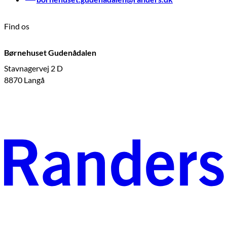
Find os
Børnehuset Gudenådalen
Stavnagervej 2 D
8870 Langå