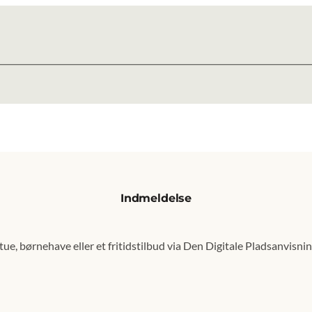
Indmeldelse
senest opdateret 9. februar 2026
tue, børnehave eller et fritidstilbud via Den Digitale Pladsanvisnin